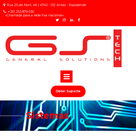
Rua 25 de Abril, 46 | 4740 - 012 Antas - Esposende

+
351 253 879 030

«Chamada para a rede fixa nacional»
Obter Suporte
Sistemas