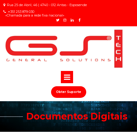
Rua 25 de Abril, 46 | 4740 - 012 Antas - Esposende

+
351 253 879 030

«Chamada para a rede fixa nacional»
Obter Suporte
Documentos Digitais